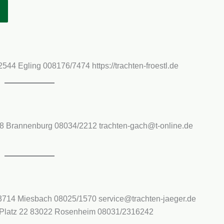
2544 Egling 008176/7474 https://trachten-froestl.de
3098 Brannenburg 08034/2212 trachten-gach@t-online.de
 83714 Miesbach 08025/1570 service@trachten-jaeger.de
fs-Platz 22 83022 Rosenheim 08031/2316242